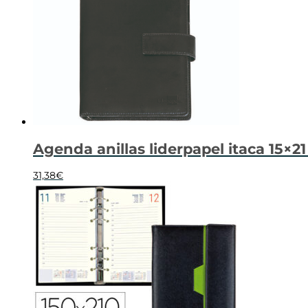
Agenda anillas liderpapel itaca 15×21
31,38
€