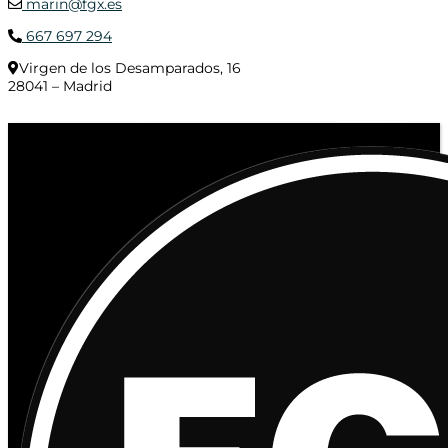
marin@fgx.es
667 697 294
Virgen de los Desamparados, 16
28041 – Madrid
© 2020 Distribuciones Figurex Madrid, S.L. - Desarrollado por
TheFatFinger