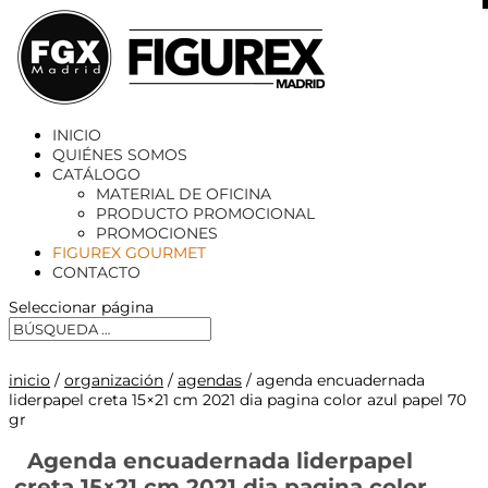
X
INICIO
QUIÉNES SOMOS
CATÁLOGO
MATERIAL DE OFICINA
PRODUCTO PROMOCIONAL
PROMOCIONES
FIGUREX GOURMET
CONTACTO
Seleccionar página
inicio
/
organización
/
agendas
/ agenda encuadernada
liderpapel creta 15×21 cm 2021 dia pagina color azul papel 70
gr
Agenda encuadernada liderpapel
creta 15×21 cm 2021 dia pagina color