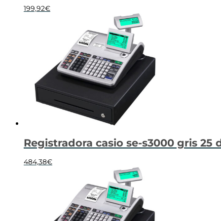
199,92
€
Registradora casio se-s3000 gris 25
484,38
€