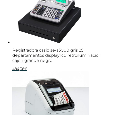
Registradora casio se-s3000 gris 25
departamentos display lcd retroiluminacion
cajon grande negro
484,38
€