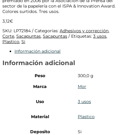
premiado en 2006 por la Asociación de la Prensa del
sector de la papelería con el ISPA & Innovation Award.
Colores surtidos. Tres usos.
3,12
€
SKU:
LP72184
Categorías:
Adhesivos y corrección
,
Corte
,
Sacapuntas
,
Sacapuntas
Etiquetas:
3 usos
,
Plastico
,
Si
Información adicional
Información adicional
Peso
300,0 g
Marca
Mor
Uso
3 usos
Material
Plastico
Deposito
Si