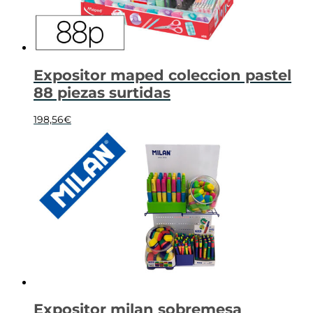
Expositor maped coleccion pastel
88 piezas surtidas
198,56
€
Expositor milan sobremesa