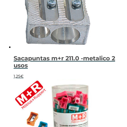
Sacapuntas m+r 211.0 -metalico 2
usos
1,25
€