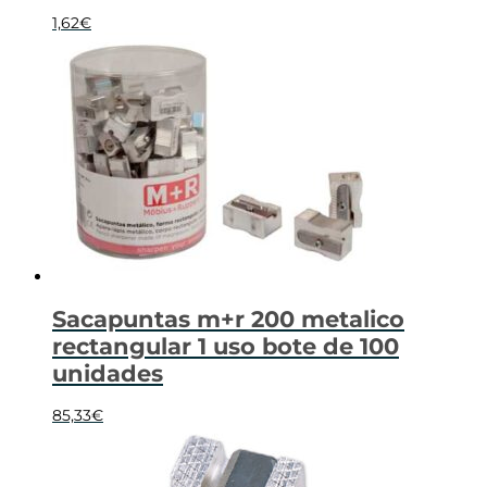
1,62
€
Sacapuntas m+r 200 metalico
rectangular 1 uso bote de 100
unidades
85,33
€