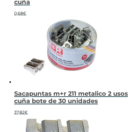
cuña
0,68
€
Sacapuntas m+r 211 metalico 2 usos
cuña bote de 30 unidades
37,82
€