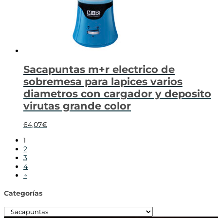
Sacapuntas m+r electrico de
sobremesa para lapices varios
diametros con cargador y deposito
virutas grande color
64,07
€
1
2
3
4
→
Categorías