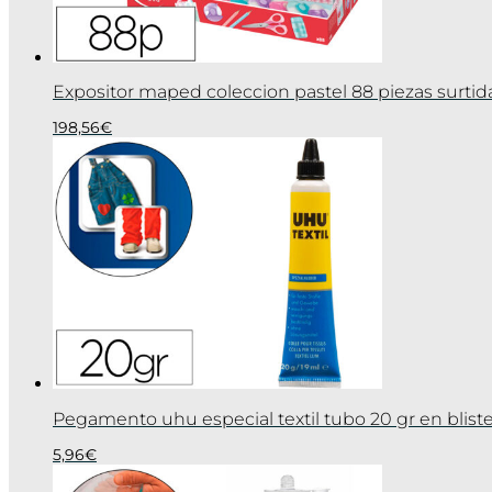
Expositor maped coleccion pastel 88 piezas surtid
198,56
€
Pegamento uhu especial textil tubo 20 gr en bliste
5,96
€