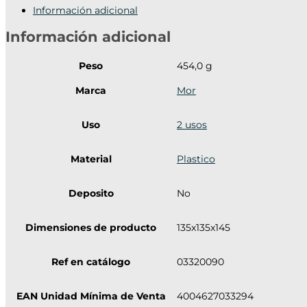
Información adicional
Información adicional
Peso
454,0 g
Marca
Mor
Uso
2 usos
Material
Plastico
Deposito
No
Dimensiones de producto
135x135x145
Ref en catálogo
03320090
EAN Unidad Mínima de Venta
4004627033294