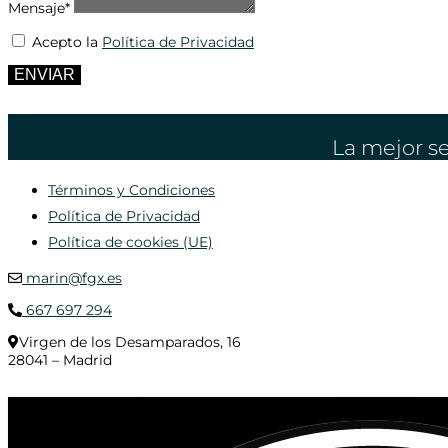
Mensaje*
Acepto la
Política de Privacidad
ENVIAR
La mejor se
Términos y Condiciones
Política de Privacidad
Política de cookies (UE)
marin@fgx.es
667 697 294
Virgen de los Desamparados, 16
28041 – Madrid
© 2020 Distribuciones Figurex Madrid, S.L. - Desarrollado por
TheFatFinger