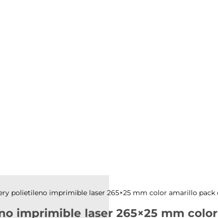
avery polietileno imprimible laser 265×25 mm color amarillo pack
leno imprimible laser 265×25 mm colo