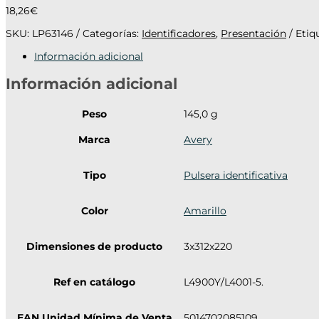
18,26
€
SKU:
LP63146
Categorías:
Identificadores
,
Presentación
Etiq
Información adicional
Información adicional
Peso
145,0 g
Marca
Avery
Tipo
Pulsera identificativa
Color
Amarillo
Dimensiones de producto
3x312x220
Ref en catálogo
L4900Y/L4001-5.
EAN Unidad Mínima de Venta
5014702085109