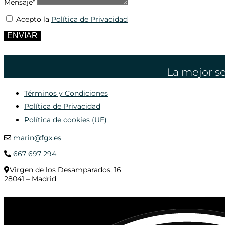
Mensaje*
Acepto la
Política de Privacidad
ENVIAR
La mejor se
Términos y Condiciones
Política de Privacidad
Política de cookies (UE)
marin@fgx.es
667 697 294
Virgen de los Desamparados, 16
28041 – Madrid
© 2020 Distribuciones Figurex Madrid, S.L. - Desarrollado por
TheFatFinger