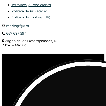
Términos y Condiciones
Política de Privacidad
Política de cookies (UE)
marin@fgx.es
667 697 294
Virgen de los Desamparados, 16
28041 – Madrid
© 2020 Distribuciones Figurex Madrid, S.L. - Desarrollado por
TheFatFinger