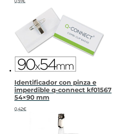
0,91
€
Identificador con pinza e
imperdible q-connect kf01567
54×90 mm
0,42
€