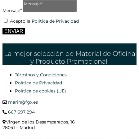
Mensaje*
Acepto la
Política de Privacidad
ENVIAR
La mejor selección de Material de Oficina
y Producto Promocional.
Términos y Condiciones
Política de Privacidad
Política de cookies (UE)
marin@fgx.es
667 697 294
Virgen de los Desamparados, 16
28041 – Madrid
© 2020 Distribuciones Figurex Madrid, S.L. - Desarrollado por
TheFatFinger