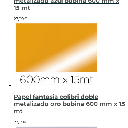
metalizado azul bobina 600 mm x
15 mt
27,99
€
Papel fantasia colibri doble
metalizado oro bobina 600 mm x 15
mt
27,99
€