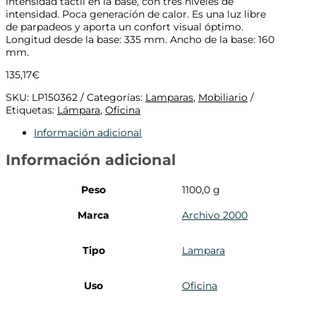
intensidad táctil en la base, con tres niveles de
intensidad. Poca generación de calor. Es una luz libre
de parpadeos y aporta un confort visual óptimo.
Longitud desde la base: 335 mm. Ancho de la base: 160
mm.
135,17
€
SKU:
LP150362
Categorías:
Lamparas
,
Mobiliario
Etiquetas:
Lámpara
,
Oficina
Información adicional
Información adicional
Peso
1100,0 g
Marca
Archivo 2000
Tipo
Lampara
Uso
Oficina