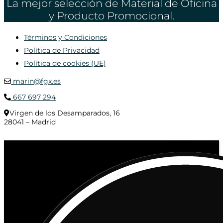
La mejor selección de Material de Oficina
y Producto Promocional.
Términos y Condiciones
Política de Privacidad
Política de cookies (UE)
marin@fgx.es
667 697 294
Virgen de los Desamparados, 16
28041 – Madrid
© 2020 Distribuciones Figurex Madrid, S.L. - Desarrollado por
TheFatFinger