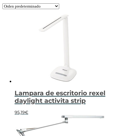
Lampara de escritorio rexel
daylight activita strip
95,19
€