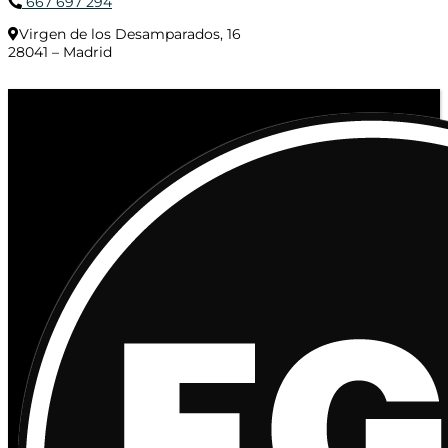
667 697 294
Virgen de los Desamparados, 16
28041 – Madrid
© 2020 Distribuciones Figurex Madrid, S.L. - Desarrollado por
TheFatFinger