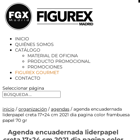
X
INICIO
QUIÉNES SOMOS
CATÁLOGO
MATERIAL DE OFICINA
PRODUCTO PROMOCIONAL
PROMOCIONES
FIGUREX GOURMET
CONTACTO
Seleccionar página
inicio
/
organización
/
agendas
/ agenda encuadernada
liderpapel creta 17×24 cm 2021 dia pagina color frambuesa
papel 70 gr
Agenda encuadernada liderpapel
creta 17×24 cm 2021 dia pagina color