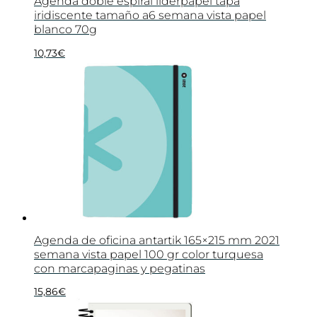
Agenda doble espiral liderpapel tapa
iridiscente tamaño a6 semana vista papel
blanco 70g
10,73
€
Agenda de oficina antartik 165×215 mm 2021
semana vista papel 100 gr color turquesa
con marcapaginas y pegatinas
15,86
€