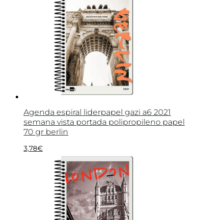
Agenda espiral liderpapel gazi a6 2021
semana vista portada polipropileno papel
70 gr berlin
3,78
€