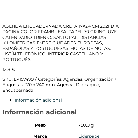
AGENDA ENCUADERNADA CRETA 17X24 CM 2021 DIA
PAGINA COLOR FRAMBUESA. PAPEL 70 GR.INCLUYE
CALENDARIO TRIENIO, SANTORAL, DISTANCIAS
KILOMÉTRICAS ENTRE CIUDADES EUROPEAS,
ESPAÑOLAS Y PORTUGUESAS. HOJAS DE NOTAS.
LISTÍN TELEFÓNICO. INTERIOR CASTELLANO Y
PORTUGUÉS.
12,81
€
SKU:
LP157499
Categorías:
Agendas
,
Organización
Etiquetas:
170 x 240 mm
,
Agenda
,
Dia pagina
,
Encuadernada
Información adicional
Información adicional
Peso
750,0 g
Marca
Liderpapel