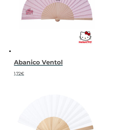
Abanico Ventol
1,72
€