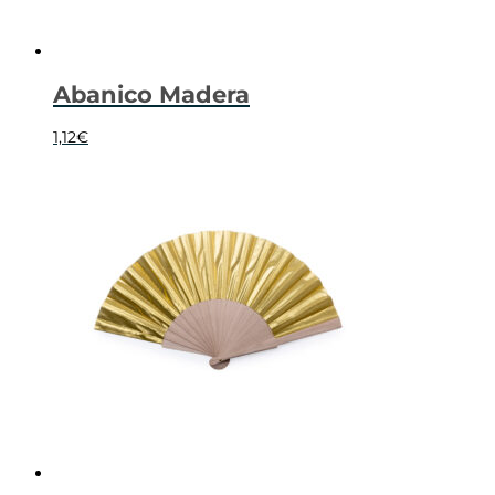
Abanico Madera
1,12
€