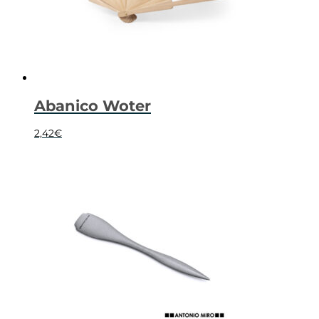
Abanico Woter
2,42
€