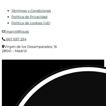
Términos y Condiciones
Política de Privacidad
Política de cookies (UE)
marin@fgx.es
667 697 294
Virgen de los Desamparados, 16
28041 – Madrid
© 2020 Distribuciones Figurex Madrid, S.L. - Desarrollado por
TheFatFinger