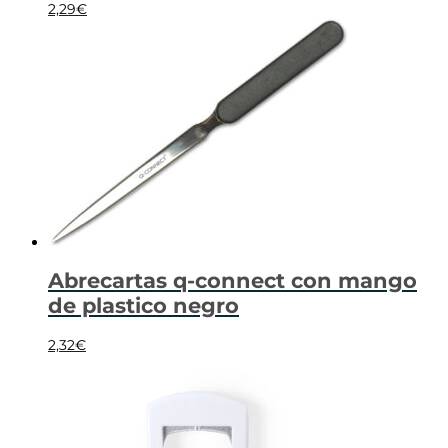
2,29
€
Abrecartas q-connect con mango
de plastico negro
2,32
€