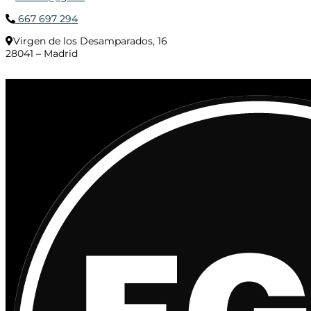
667 697 294
Virgen de los Desamparados, 16
28041 – Madrid
© 2020 Distribuciones Figurex Madrid, S.L. - Desarrollado por
TheFatFinger