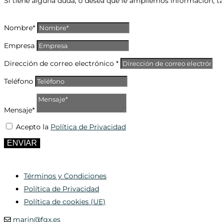
Si tiene alguna duda, o desea que le ampliemos información, t
Nombre*
Empresa
Dirección de correo electrónico *
Teléfono
Mensaje*
Acepto la
Política de Privacidad
ENVIAR
Términos y Condiciones
Política de Privacidad
Política de cookies (UE)
marin@fgx.es