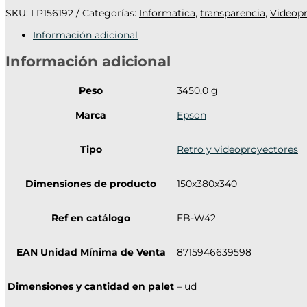
SKU:
LP156192
Categorías:
Informatica
,
transparencia
,
Videop
Información adicional
Información adicional
Peso
3450,0 g
Marca
Epson
Tipo
Retro y videoproyectores
Dimensiones de producto
150x380x340
Ref en catálogo
EB-W42
EAN Unidad Mínima de Venta
8715946639598
Dimensiones y cantidad en palet
– ud