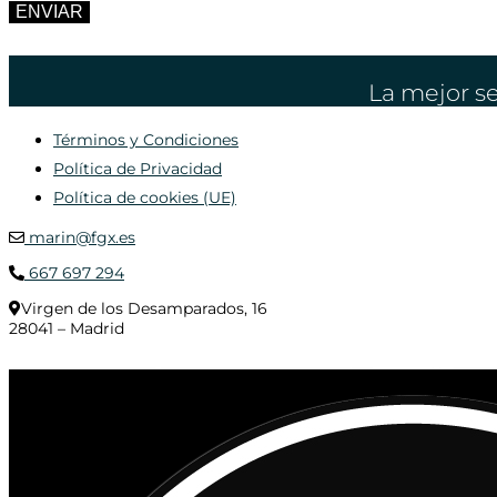
ENVIAR
La mejor se
Términos y Condiciones
Política de Privacidad
Política de cookies (UE)
marin@fgx.es
667 697 294
Virgen de los Desamparados, 16
28041 – Madrid
© 2020 Distribuciones Figurex Madrid, S.L. - Desarrollado por
TheFatFinger