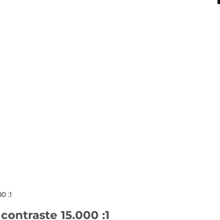
X
0 :1
ontraste 15.000 :1