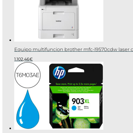
Equipo multifuncion brother mfc-l9570cdw laser c
1.102,46
€