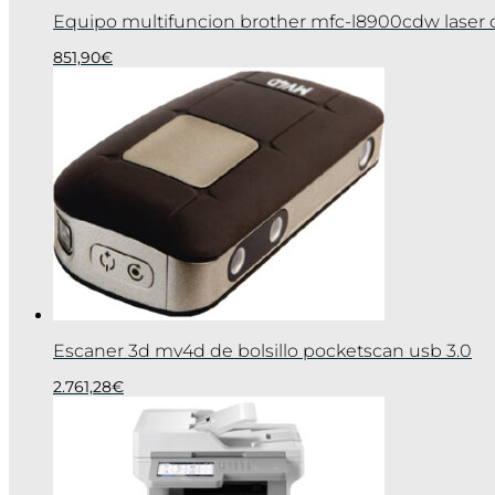
Equipo multifuncion brother mfc-l8900cdw laser c
851,90
€
Escaner 3d mv4d de bolsillo pocketscan usb 3.0
2.761,28
€