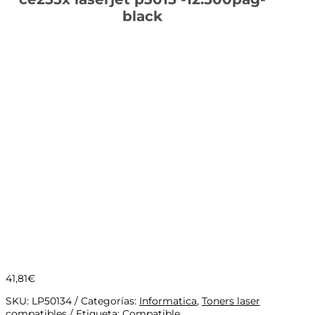
black
41,81
€
SKU:
LP50134
Categorías:
Informatica
,
Toners laser
compatibles
Etiqueta:
Compatible