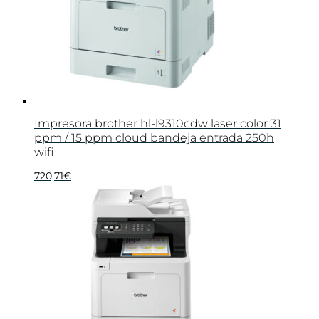
Impresora brother hl-l9310cdw laser color 31
ppm / 15 ppm cloud bandeja entrada 250h
wifi
720,71
€