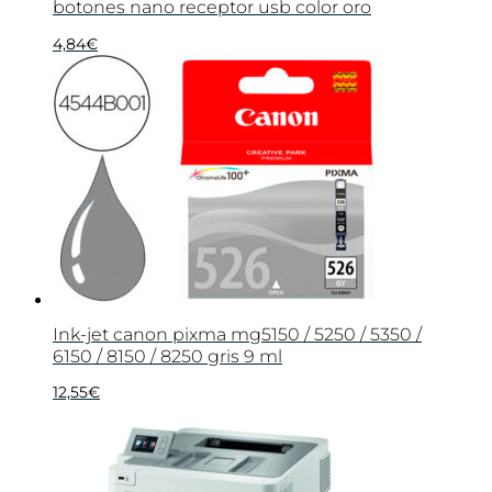
botones nano receptor usb color oro
4,84
€
Ink-jet canon pixma mg5150 / 5250 / 5350 /
6150 / 8150 / 8250 gris 9 ml
12,55
€