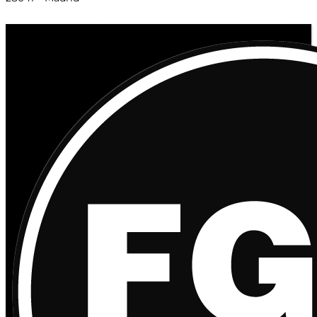
© 2020 Distribuciones Figurex Madrid, S.L. - Desarrollado por
TheFatFinger