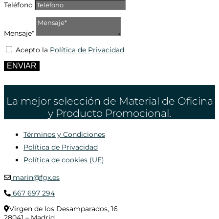
Teléfono
Mensaje*
Acepto la
Política de Privacidad
ENVIAR
La mejor selección de Material de Oficina
y Producto Promocional.
Términos y Condiciones
Política de Privacidad
Política de cookies (UE)
marin@fgx.es
667 697 294
Virgen de los Desamparados, 16
28041 – Madrid