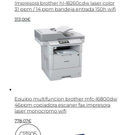
Impresora brother hl-l8260cdw laser color
31 ppm / 14 ppm bandeja entrada 150h wifi
313,00
€
Equipo multifuncion brother mfc-l6800dw
46ppm copiadora escaner fax impresora
laser monocromo wifi
778,07
€