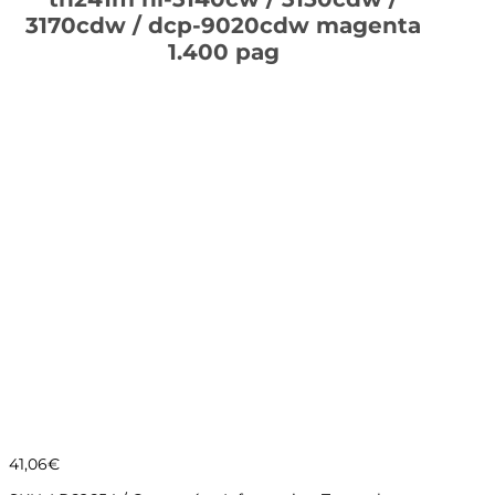
3170cdw / dcp-9020cdw magenta
1.400 pag
41,06
€