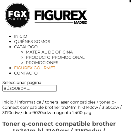
X
INICIO
QUIÉNES SOMOS
CATÁLOGO
MATERIAL DE OFICINA
PRODUCTO PROMOCIONAL
PROMOCIONES
FIGUREX GOURMET
CONTACTO
Seleccionar página
inicio
/
informatica
/
toners laser compatibles
/ toner q-
connect compatible brother tn241m hl-3140cw / 3150cdw /
3170cdw / dcp-9020cdw magenta 1.400 pag
Toner q-connect compatible brother
tn241m hl-3140cw / 3150cdw /