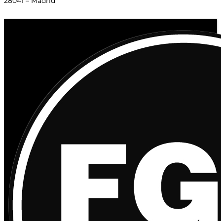
28041 – Madrid
© 2020 Distribuciones Figurex Madrid, S.L. - Desarrollado por
TheFatFinger