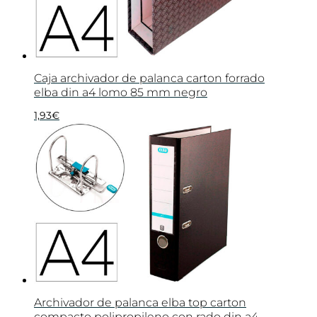
Caja archivador de palanca carton forrado
elba din a4 lomo 85 mm negro
1,93
€
Archivador de palanca elba top carton
compacto polipropileno con rado din a4