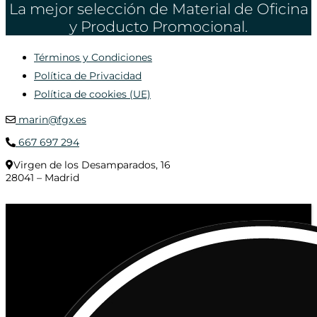
La mejor selección de Material de Oficina
y Producto Promocional.
Términos y Condiciones
Política de Privacidad
Política de cookies (UE)
marin@fgx.es
667 697 294
Virgen de los Desamparados, 16
28041 – Madrid
© 2020 Distribuciones Figurex Madrid, S.L. - Desarrollado por
TheFatFinger