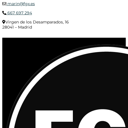
marin@fgx.es
667 697 294
Virgen de los Desamparados, 16
28041 – Madrid
© 2020 Distribuciones Figurex Madrid, S.L. - Desarrollado por
TheFatFinger