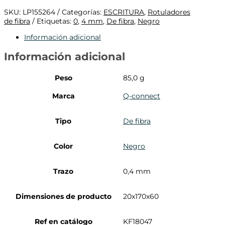
SKU:
LP155264
Categorías:
ESCRITURA
,
Rotuladores
de fibra
Etiquetas:
0
,
4 mm
,
De fibra
,
Negro
Información adicional
Información adicional
Peso
85,0 g
Marca
Q-connect
Tipo
De fibra
Color
Negro
Trazo
0,4 mm
Dimensiones de producto
20x170x60
Ref en catálogo
KF18047