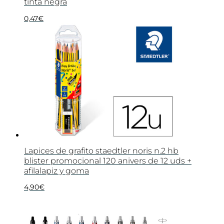
tinta negra
0,47
€
Lapices de grafito staedtler noris n.2 hb
blister promocional 120 anivers de 12 uds +
afilalapiz y goma
4,90
€