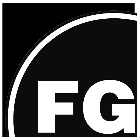
© 2020 Distribuciones Figurex Madrid, S.L. - Desarrollado por
TheFatFinger