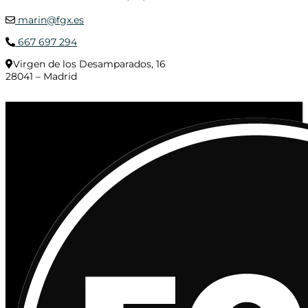
marin@fgx.es
667 697 294
Virgen de los Desamparados, 16
28041 – Madrid
© 2020 Distribuciones Figurex Madrid, S.L. - Desarrollado por
TheFatFinger