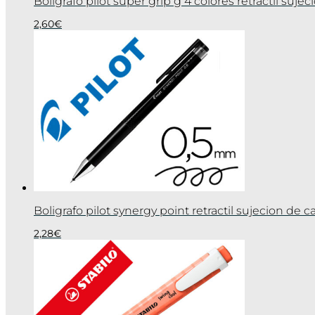
Boligrafo pilot super grip g 4 colores retractil suj
2,60
€
Boligrafo pilot synergy point retractil sujecion de
2,28
€