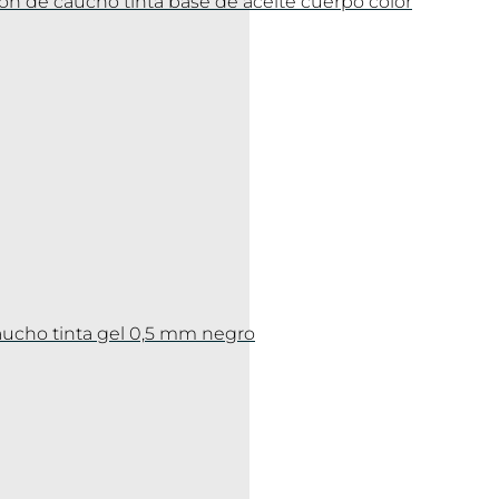
ecion de caucho tinta base de aceite cuerpo color
 caucho tinta gel 0,5 mm negro