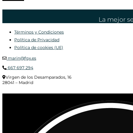
La mejor se
Términos y Condiciones
Política de Privacidad
Política de cookies (UE)
marin@fgx.es
667 697 294
Virgen de los Desamparados, 16
28041 – Madrid
© 2020 Distribuciones Figurex Madrid, S.L. - Desarrollado por
TheFatFinger