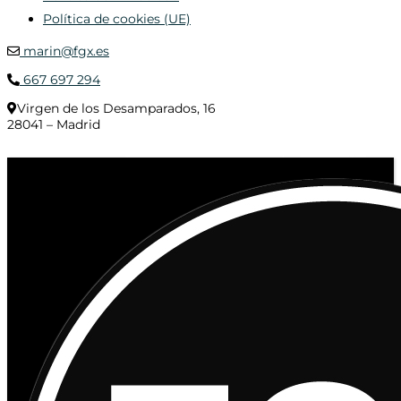
Política de cookies (UE)
marin@fgx.es
667 697 294
Virgen de los Desamparados, 16
28041 – Madrid
© 2020 Distribuciones Figurex Madrid, S.L. - Desarrollado por
TheFatFinger