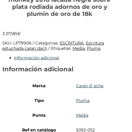
plata rodiada adornos de oro y
plumin de oro de 18k
3.317,85
€
SKU:
LP79906
Categorías:
ESCRITURA
,
Escritura
estuchada caran dach
Etiquetas:
Media
,
Pluma
Información adicional
Información adicional
Marca
Caran d' ache
Tipo
Pluma
Punta
Media
Ref en catálogo
5092-052