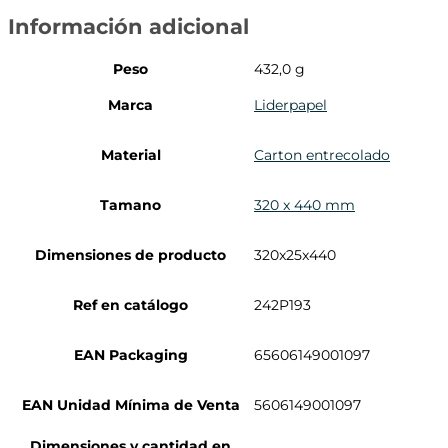
Información adicional
Peso
432,0 g
Marca
Liderpapel
Material
Carton entrecolado
Tamano
320 x 440 mm
Dimensiones de producto
320x25x440
Ref en catálogo
242P193
EAN Packaging
65606149001097
EAN Unidad Mínima de Venta
5606149001097
Dimensiones y cantidad en