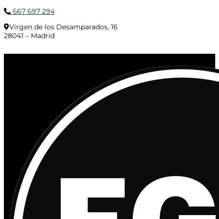
667 697 294
Virgen de los Desamparados, 16
28041 – Madrid
© 2020 Distribuciones Figurex Madrid, S.L. - Desarrollado por
TheFatFinger