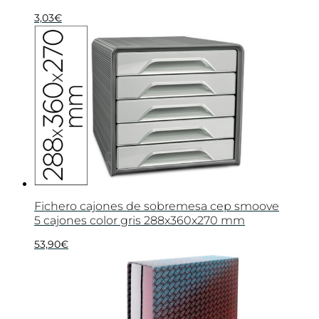
3,03
€
Fichero cajones de sobremesa cep smoove
5 cajones color gris 288x360x270 mm
53,90
€