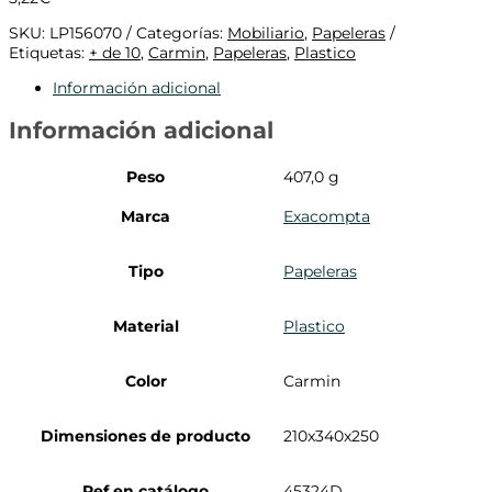
SKU:
LP156070
Categorías:
Mobiliario
,
Papeleras
Etiquetas:
+ de 10
,
Carmin
,
Papeleras
,
Plastico
Información adicional
Información adicional
Peso
407,0 g
Marca
Exacompta
Tipo
Papeleras
Material
Plastico
Color
Carmin
Dimensiones de producto
210x340x250
Ref en catálogo
45324D