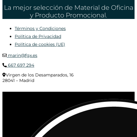
La mejor selección de Material de Oficina
y Producto Promocional.
Términos y Condiciones
Política de Privacidad
Política de cookies (UE)
marin@fgx.es
667 697 294
Virgen de los Desamparados, 16
28041 – Madrid
© 2020 Distribuciones Figurex Madrid, S.L. - Desarrollado por
TheFatFinger