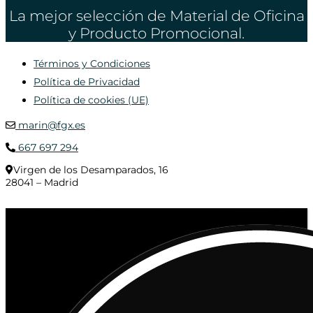
La mejor selección de Material de Oficina
y Producto Promocional.
Términos y Condiciones
Política de Privacidad
Política de cookies (UE)
marin@fgx.es
667 697 294
Virgen de los Desamparados, 16
28041 – Madrid
© 2020 Distribuciones Figurex Madrid, S.L. - Desarrollado por
TheFatFinger