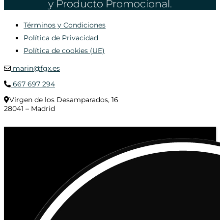
y Producto Promocional.
Términos y Condiciones
Política de Privacidad
Política de cookies (UE)
marin@fgx.es
667 697 294
Virgen de los Desamparados, 16
28041 – Madrid
© 2020 Distribuciones Figurex Madrid, S.L. - Desarrollado por
TheFatFinger