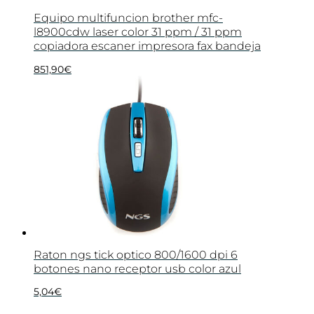
Equipo multifuncion brother mfc-
l8900cdw laser color 31 ppm / 31 ppm
copiadora escaner impresora fax bandeja
851,90
€
Raton ngs tick optico 800/1600 dpi 6
botones nano receptor usb color azul
5,04
€