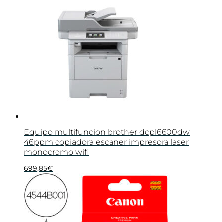
Equipo multifuncion brother dcpl6600dw
46ppm copiadora escaner impresora laser
monocromo wifi
699,85
€