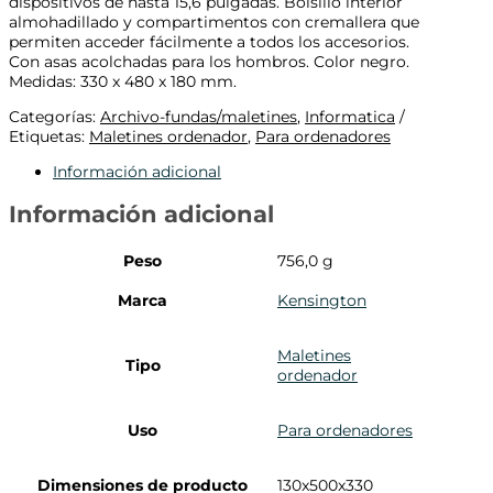
dispositivos de hasta 15,6 pulgadas. Bolsillo interior
almohadillado y compartimentos con cremallera que
permiten acceder fácilmente a todos los accesorios.
Con asas acolchadas para los hombros. Color negro.
Medidas: 330 x 480 x 180 mm.
Categorías:
Archivo-fundas/maletines
,
Informatica
Etiquetas:
Maletines ordenador
,
Para ordenadores
Información adicional
Información adicional
Peso
756,0 g
Marca
Kensington
Maletines
Tipo
ordenador
Uso
Para ordenadores
Dimensiones de producto
130x500x330