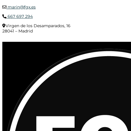
marin@fgx.es
667 697 294
Virgen de los Desamparados, 16
28041 – Madrid
© 2020 Distribuciones Figurex Madrid, S.L. - Desarrollado por
TheFatFinger