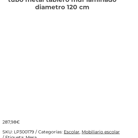
diametro 120 cm
287,98
€
SKU:
LP300179
Categorías:
Escolar
,
Mobiliario escolar
Etiqueta:
Mesa