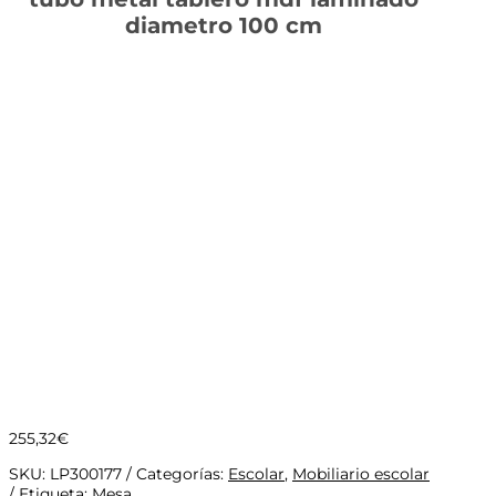
diametro 100 cm
255,32
€
SKU:
LP300177
Categorías:
Escolar
,
Mobiliario escolar
Etiqueta:
Mesa