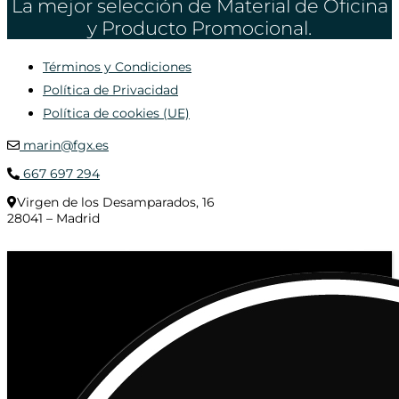
La mejor selección de Material de Oficina
y Producto Promocional.
Términos y Condiciones
Política de Privacidad
Política de cookies (UE)
marin@fgx.es
667 697 294
Virgen de los Desamparados, 16
28041 – Madrid
© 2020 Distribuciones Figurex Madrid, S.L. - Desarrollado por
TheFatFinger