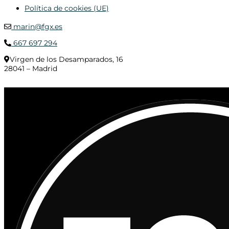
Política de cookies (UE)
marin@fgx.es
667 697 294
Virgen de los Desamparados, 16
28041 – Madrid
© 2020 Distribuciones Figurex Madrid, S.L. - Desarrollado por
TheFatFinger