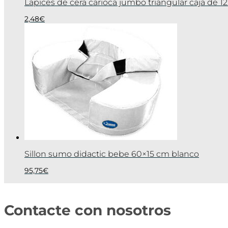
Lapices de cera carioca jumbo triangular caja de 12
2,48
€
Sillon sumo didactic bebe 60×15 cm blanco
95,75
€
Contacte con nosotros