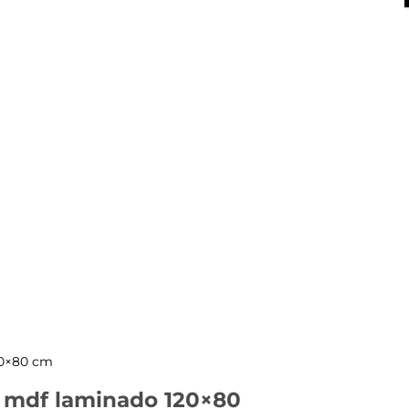
X
20×80 cm
ro mdf laminado 120×80