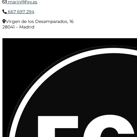
marin@fgx.es
667 697 294
Virgen de los Desamparados, 16
28041 – Madrid
© 2020 Distribuciones Figurex Madrid, S.L. - Desarrollado por
TheFatFinger