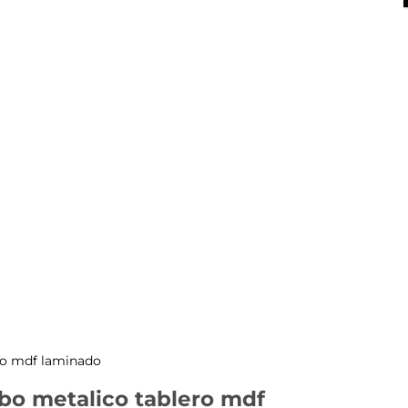
X
ero mdf laminado
ubo metalico tablero mdf