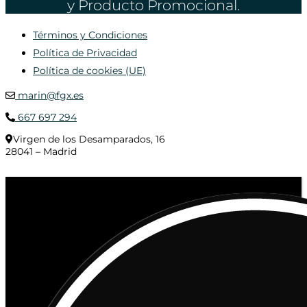
y Producto Promocional.
Términos y Condiciones
Política de Privacidad
Política de cookies (UE)
marin@fgx.es
667 697 294
Virgen de los Desamparados, 16
28041 – Madrid
© 2020 Distribuciones Figurex Madrid, S.L. - Desarrollado por
TheFatFinger