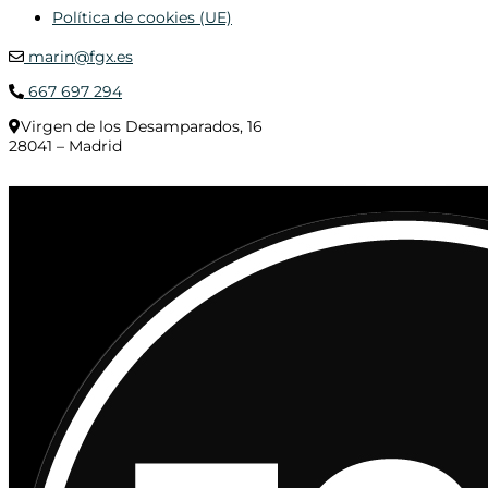
Política de cookies (UE)
marin@fgx.es
667 697 294
Virgen de los Desamparados, 16
28041 – Madrid
© 2020 Distribuciones Figurex Madrid, S.L. - Desarrollado por
TheFatFinger