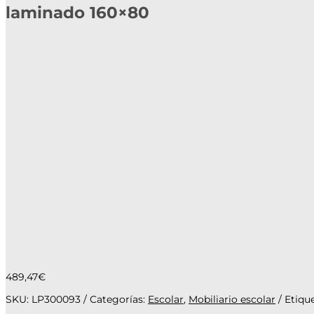
laminado 160×80
489,47
€
SKU:
LP300093
Categorías:
Escolar
,
Mobiliario escolar
Etiqu