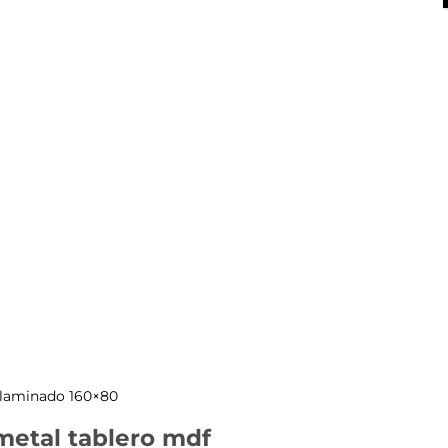
X
f laminado 160×80
metal tablero mdf