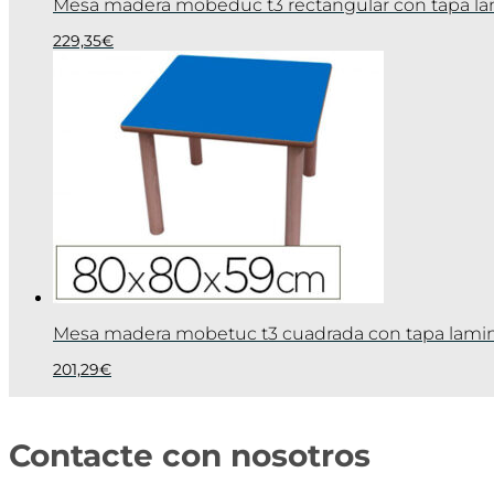
Mesa madera mobeduc t3 rectangular con tapa l
229,35
€
Mesa madera mobetuc t3 cuadrada con tapa lami
201,29
€
Contacte con nosotros