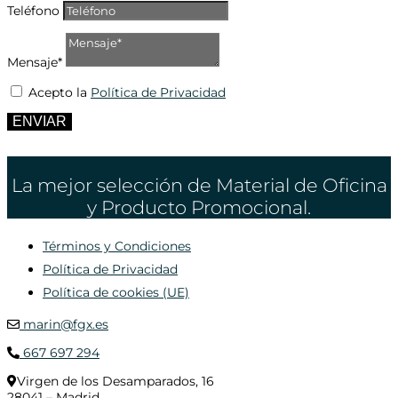
Teléfono
Mensaje*
Acepto la
Política de Privacidad
ENVIAR
La mejor selección de Material de Oficina
y Producto Promocional.
Términos y Condiciones
Política de Privacidad
Política de cookies (UE)
marin@fgx.es
667 697 294
Virgen de los Desamparados, 16
28041 – Madrid