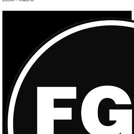
© 2020 Distribuciones Figurex Madrid, S.L. - Desarrollado por
TheFatFinger