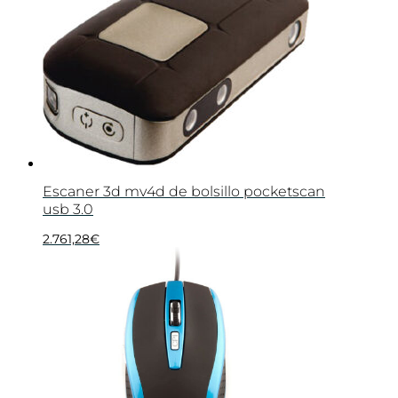
Escaner 3d mv4d de bolsillo pocketscan
usb 3.0
2.761,28
€