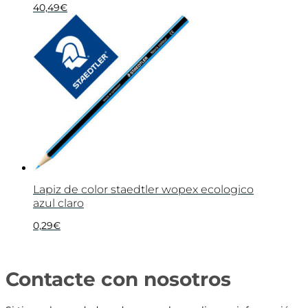
40,49
€
Lapiz de color staedtler wopex ecologico
azul claro
0,29
€
Contacte con nosotros