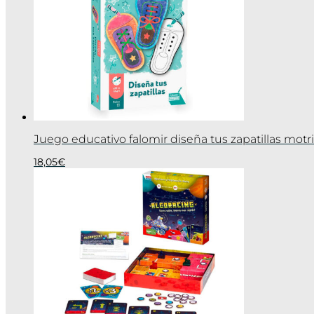
Juego educativo falomir diseña tus zapatillas motri
18,05
€