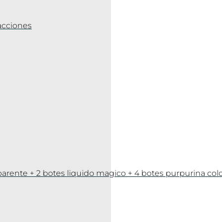
racciones
sparente + 2 botes liquido magico + 4 botes purpurina col