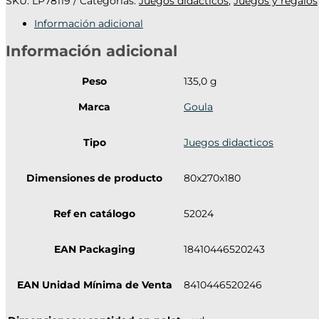
SKU:
LP78119
Categorías:
Juegos didacticos
,
Juegos y regalos
Información adicional
Información adicional
Peso
135,0 g
Marca
Goula
Tipo
Juegos didacticos
Dimensiones de producto
80x270x180
Ref en catálogo
52024
EAN Packaging
18410446520243
EAN Unidad Mínima de Venta
8410446520246