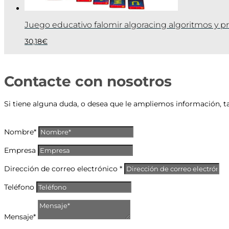
Juego educativo falomir algoracing algoritmos y 
30,18
€
Contacte con nosotros
Si tiene alguna duda, o desea que le ampliemos información, t
Nombre*
Empresa
Dirección de correo electrónico *
Teléfono
Mensaje*