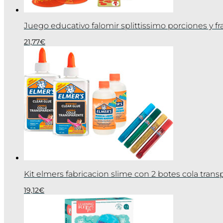
Juego educativo falomir splittissimo porciones y f
21,77
€
Kit elmers fabricacion slime con 2 botes cola tran
19,12
€