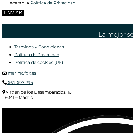
Acepto la
Política de Privacidad
ENVIAR
La mejor se
Términos y Condiciones
Política de Privacidad
Política de cookies (UE)
marin@fgx.es
667 697 294
Virgen de los Desamparados, 16
28041 – Madrid
© 2020 Distribuciones Figurex Madrid, S.L. - Desarrollado por
TheFatFinger