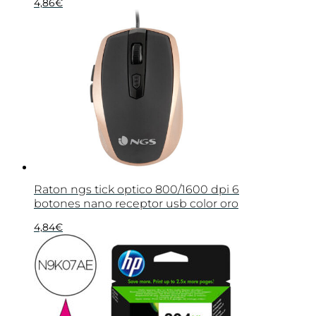
4,86
€
Raton ngs tick optico 800/1600 dpi 6
botones nano receptor usb color oro
4,84
€