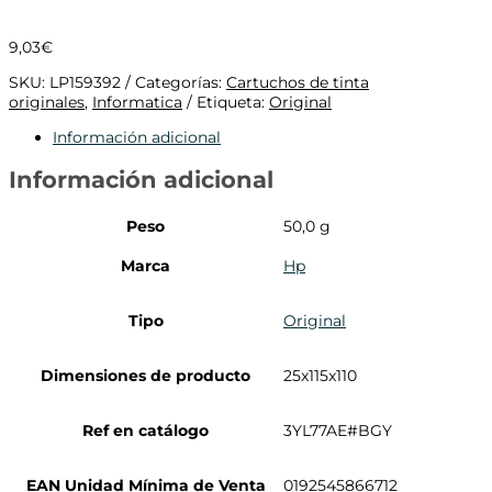
9,03
€
SKU:
LP159392
Categorías:
Cartuchos de tinta
originales
,
Informatica
Etiqueta:
Original
Información adicional
Información adicional
Peso
50,0 g
Marca
Hp
Tipo
Original
Dimensiones de producto
25x115x110
Ref en catálogo
3YL77AE#BGY
EAN Unidad Mínima de Venta
0192545866712