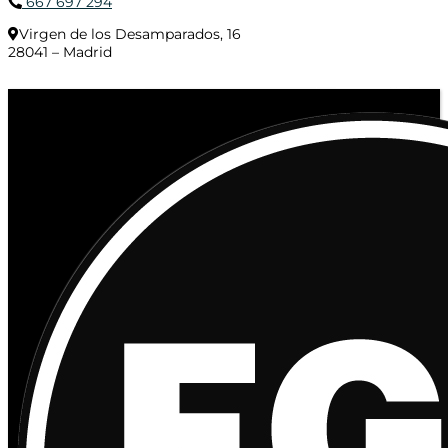
667 697 294
Virgen de los Desamparados, 16
28041 – Madrid
© 2020 Distribuciones Figurex Madrid, S.L. - Desarrollado por
TheFatFinger