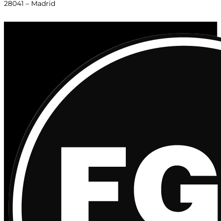
28041 – Madrid
© 2020 Distribuciones Figurex Madrid, S.L. - Desarrollado por
TheFatFinger