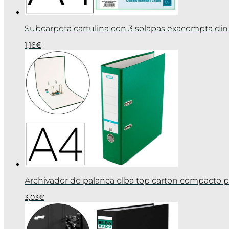
Subcarpeta cartulina con 3 solapas exacompta din 
1,16
€
Archivador de palanca elba top carton compacto 
3,03
€