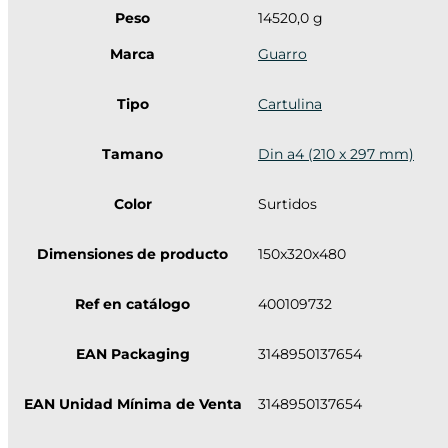
Peso
14520,0 g
Marca
Guarro
Tipo
Cartulina
Tamano
Din a4 (210 x 297 mm)
Color
Surtidos
Dimensiones de producto
150x320x480
Ref en catálogo
400109732
EAN Packaging
3148950137654
EAN Unidad Mínima de Venta
3148950137654