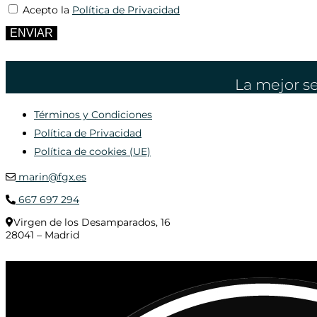
Acepto la
Política de Privacidad
ENVIAR
La mejor se
Términos y Condiciones
Política de Privacidad
Política de cookies (UE)
marin@fgx.es
667 697 294
Virgen de los Desamparados, 16
28041 – Madrid
© 2020 Distribuciones Figurex Madrid, S.L. - Desarrollado por
TheFatFinger