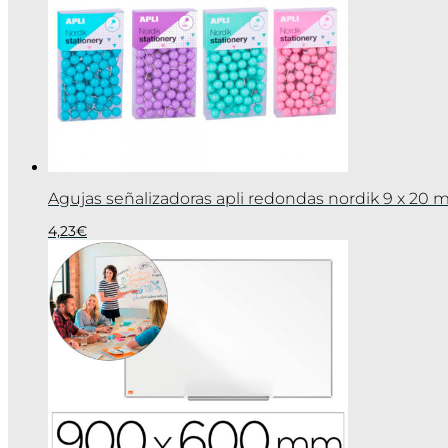
Agujas señalizadoras apli redondas nordik 9 x 20 
4,23
€