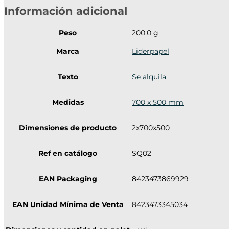
Información adicional
Peso
200,0 g
Marca
Liderpapel
Texto
Se alquila
Medidas
700 x 500 mm
Dimensiones de producto
2x700x500
Ref en catálogo
SQ02
EAN Packaging
8423473869929
EAN Unidad Mínima de Venta
8423473345034