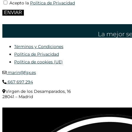
Acepto la
Política de Privacidad
ENVIAR
La mejor se
Términos y Condiciones
Política de Privacidad
Política de cookies (UE)
marin@fgx.es
667 697 294
Virgen de los Desamparados, 16
28041 – Madrid
© 2020 Distribuciones Figurex Madrid, S.L. - Desarrollado por
TheFatFinger