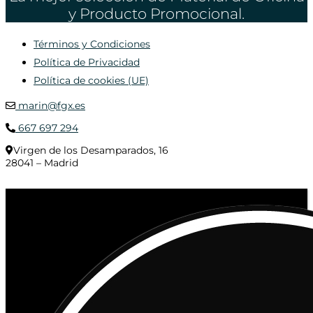
y Producto Promocional.
Términos y Condiciones
Política de Privacidad
Política de cookies (UE)
marin@fgx.es
667 697 294
Virgen de los Desamparados, 16
28041 – Madrid
© 2020 Distribuciones Figurex Madrid, S.L. - Desarrollado por
TheFatFinger