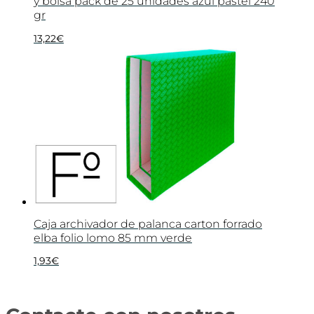
y bolsa pack de 25 unidades azul pastel 240
gr
13,22
€
Caja archivador de palanca carton forrado
elba folio lomo 85 mm verde
1,93
€