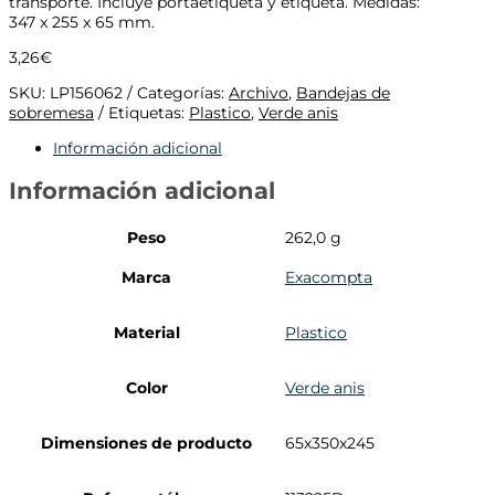
transporte. Incluye portaetiqueta y etiqueta. Medidas:
347 x 255 x 65 mm.
3,26
€
SKU:
LP156062
Categorías:
Archivo
,
Bandejas de
sobremesa
Etiquetas:
Plastico
,
Verde anis
Información adicional
Información adicional
Peso
262,0 g
Marca
Exacompta
Material
Plastico
Color
Verde anis
Dimensiones de producto
65x350x245